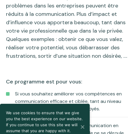
problèmes dans les entreprises peuvent être
réduits à la communication. Plus d’impact et
d’influence vous apportera beaucoup, tant dans
votre vie professionnelle que dans la vie privée.
Quelques exemples : obtenir ce que vous valez,
réaliser votre potentiel, vous débarrasser des
frustrations, sortir d’une situation non désirée, ….
Ce programme est pour vous:
Si vous souhaitez améliorer vos compétences en
communication efficace et ciblée, tant au niveau
des cadres qu’au niveau des employés.
We use cookies to ensure that we give
you the best experience on our website.
Si vous constatez que votre communication en
If you continue to use this site we will
assume that you are happy with it.
dehors de la sphère professionnelle ne se déroule