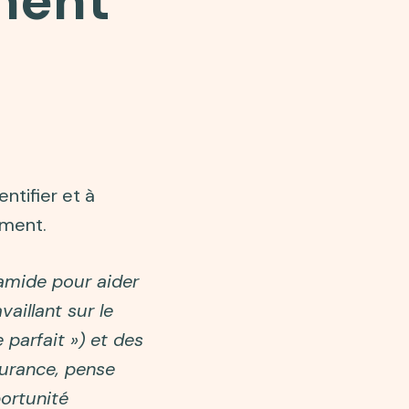
ment
ntifier et à
ement.
ramide pour aider
aillant sur le
 parfait ») et des
surance, pense
ortunité