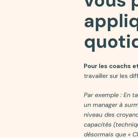
vous 
appli
quoti
Pour les coachs 
travailler sur les
Par exemple : En t
un manager à surmon
niveau des croyance
capacités (techniq
désormais que « Ch