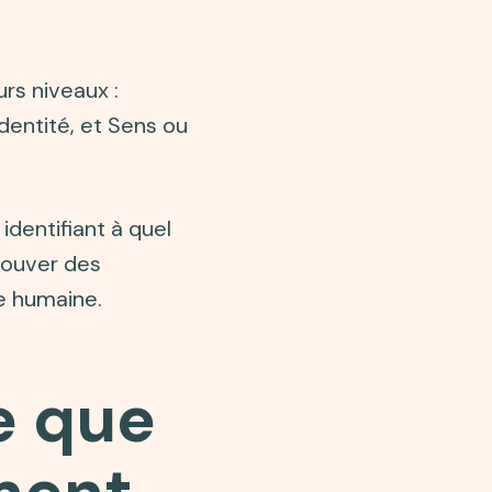
rs niveaux :
entité, et Sens ou
dentifiant à quel
trouver des
ce humaine.
e que