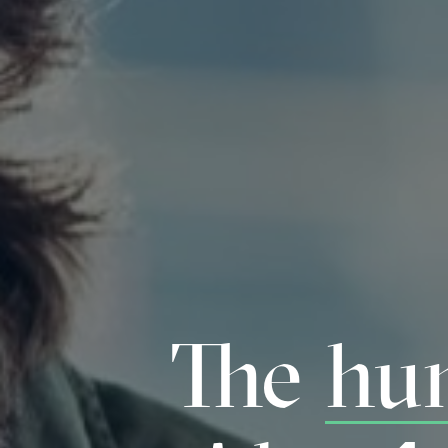
The
hu