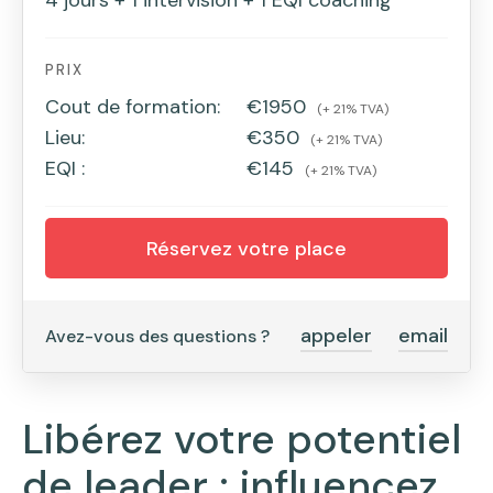
4 jours + 1 intervision + 1 EQI coaching
PRIX
Cout de formation:
€1950
(+ 21% TVA)
Lieu:
€350
(+ 21% TVA)
EQI :
€145
(+ 21% TVA)
Réservez votre place
appeler
email
Avez-vous des questions ?
Libérez votre potentiel
de leader : influencez,