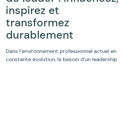
inspirez et
transformez
durablement
Dans l’environnement professionnel actuel en
constante évolution, le besoin d’un leadership
fort, authentique et adaptatif n’a jamais été
aussi crucial. Le programme de Leadership
Intégratif est conçu pour permettre aux leaders
expérimentés de naviguer dans la complexité du
leadership contemporain, en renforçant leur
capacité à inspirer des équipes performantes, à
conduire le changement et à stimuler la réussite
collective et organisationnelle.