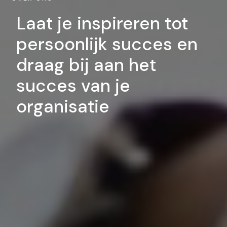
Laat je inspireren tot
persoonlijk succes en
draag bij aan het
succes van je
organisatie