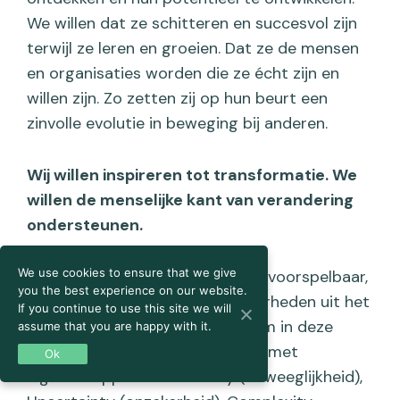
We willen dat ze schitteren en succesvol zijn
terwijl ze leren en groeien. Dat ze de mensen
en organisaties worden die ze écht zijn en
willen zijn. Zo zetten zij op hun beurt een
zinvolle evolutie in beweging bij anderen.
Wij willen inspireren tot transformatie.
We
willen de menselijke kant van verandering
ondersteunen.
We use cookies to ensure that we give
Veranderingen komen snel en onvoorspelbaar,
you the best experience on our website.
zonder duidelijke patronen: zekerheden uit het
If you continue to use this site we will
verleden tellen niet meer. Welkom in deze
assume that you are happy with it.
VUCA-wereld. Je merkt het zelf: met
Ok
eigenschappen als Volatility (beweeglijkheid),