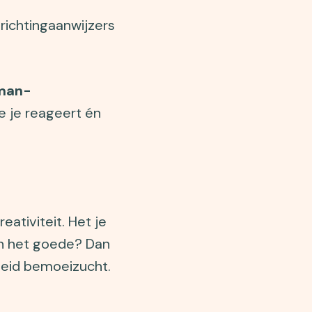
 richtingaanwijzers
man-
e je reageert én
eativiteit. Het je
van het goede? Dan
mheid bemoeizucht.