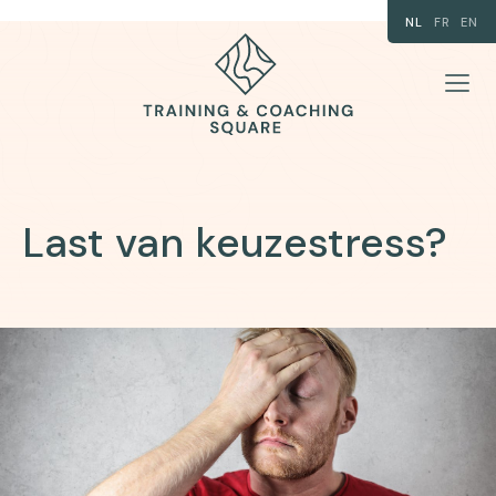
NL
FR
EN
Last van keuzestress?