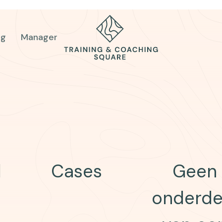
og
Manager
l
Cases
Geen
onderde