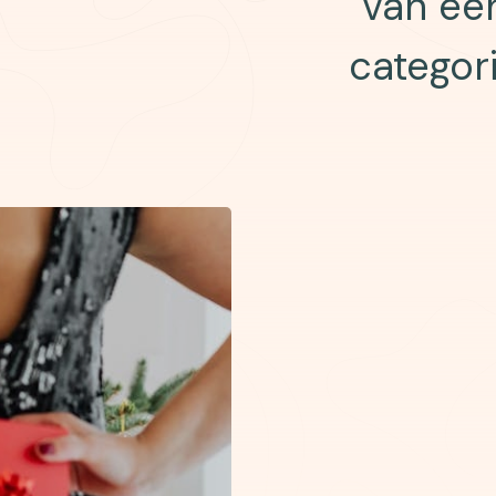
van ee
categor