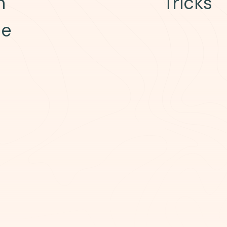
n
Tricks
ie