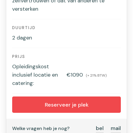
zelfvertrouwen of dat van anderen te
versterken
DUURTIJD
2 dagen
PRIJS
Opleidingskost
inclusief locatie en
€1090
(+ 21% BTW)
catering:
Reserveer je plek
bel
mail
Welke vragen heb je nog?