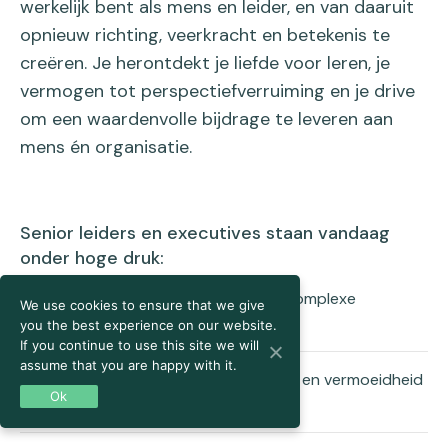
werkelijk bent als mens en leider, en van daaruit
opnieuw richting, veerkracht en betekenis te
creëren. Je herontdekt je liefde voor leren, je
vermogen tot perspectiefverruiming en je drive
om een waardenvolle bijdrage te leveren aan
mens én organisatie.
Senior leiders en executives staan vandaag
onder hoge druk:
beslissingen nemen in onzekere, complexe
We use cookies to ensure that we give
contexten
you the best experience on our website.
If you continue to use this site we will
assume that you are happy with it.
omgaan met weerstand, spanning en vermoeidheid
Ok
in teams