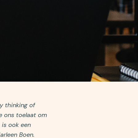
y thinking of
ie ons toelaat om
 is ook een
Marleen Boen.