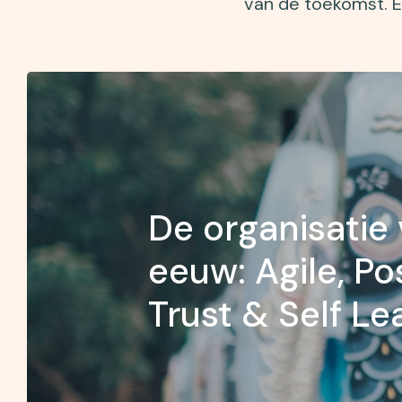
van de toekomst. En
De organisatie 
eeuw: Agile, Pos
Trust & Self L