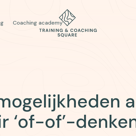
og
Coaching academy
mogelijkheden a
ir ‘of-of’-denke