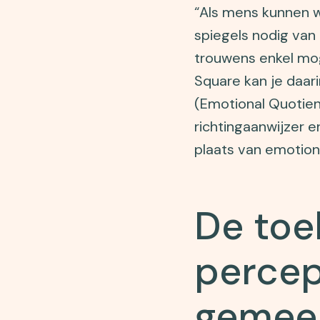
“Als mens kunnen w
spiegels nodig van
trouwens enkel mog
Square kan je daar
(Emotional Quotien
richtingaanwijzer en
plaats van emotion
De to
percep
gemeen