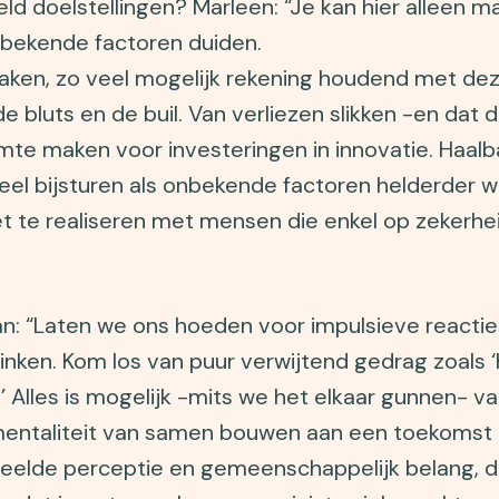
eld doelstellingen? Marleen: “Je kan hier alleen m
bekende factoren duiden.
aken, zo veel mogelijk rekening houdend met de
e bluts en de buil. Van verliezen slikken -en dat 
imte maken voor investeringen in innovatie. Haalb
el bijsturen als onbekende factoren helderder wo
et te realiseren met mensen die enkel op zekerhei
an: “Laten we ons hoeden voor impulsieve reacti
inken. Kom los van puur verwijtend gedrag zoals ‘
.’ Alles is mogelijk -mits we het elkaar gunnen- v
entaliteit van samen bouwen aan een toekomst d
eelde perceptie en gemeenschappelijk belang, d