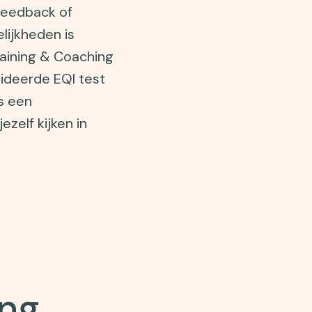
feedback of
lijkheden is
aining & Coaching
ideerde EQI test
s een
ezelf kijken in
ang