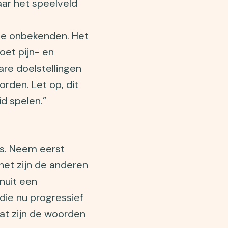
aar het speelveld
ze onbekenden. Het
doet pijn- en
are doelstellingen
rden. Let op, dit
d spelen.”
es. Neem eerst
het zijn de anderen
anuit een
ie nu progressief
at zijn de woorden