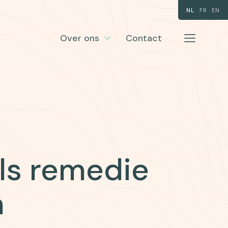
NL
FR
EN
Over ons
Contact
ls remedie
n