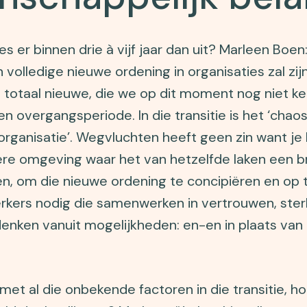
es er binnen drie à vijf jaar dan uit? Marleen Boe
n volledige nieuwe ordening in organisaties zal zi
 totaal nieuwe, die we op dit moment nog niet ke
en overgangsperiode. In die transitie is het ‘chaos’.
e organisatie’. Wegvluchten heeft geen zin want j
ere omgeving waar het van hetzelfde laken een b
n, om die nieuwe ordening te concipiëren en op t
ers nodig die samenwerken in vertrouwen, sterk
enken vanuit mogelijkheden: en-en in plaats van 
et al die onbekende factoren in die transitie, ho